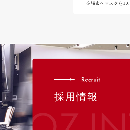
夕張市へマスクを10
Recruit
採用情報
OZ I